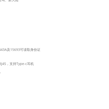
443A及15693可读取身份证
J45，支持Type-c耳机
A