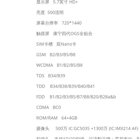
显示屏 5.7英寸 HD+
亮度 500流明
屏幕分辨率 720*1440
触摸屏 康宁四代OGS全贴合
SIM卡槽 双Nano卡
GSM B2/B3/B5/B8
WCDMA B1/B2/B5/B8
TDS B34/B39
TDD B34/B38/B39/B40/B41
FDD B1/B2/B3/B5/B7/B8/B20/B28a&b
CDMA BC0
ROM/RAM 64+4GB
摄像头 500万 IC:GC5035 +1300万 (IC:IMX214 AF)
扫描头 支持1D/2D扫描，已适配品牌：霍尼韦尔、