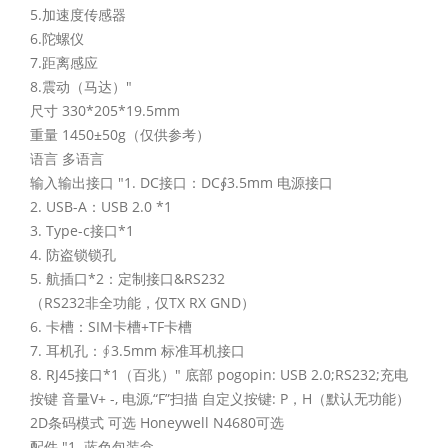
5.加速度传感器
6.陀螺仪
7.距离感应
8.震动（马达）"
尺寸 330*205*19.5mm
重量 1450±50g（仅供参考）
语言 多语言
输入输出接口 "1. DC接口：DC∮3.5mm 电源接口
2. USB-A：USB 2.0 *1
3. Type-c接口*1
4. 防盗锁锁孔
5. 航插口*2：定制接口&RS232
（RS232非全功能，仅TX RX GND）
6. 卡槽：SIM卡槽+TF卡槽
7. 耳机孔：∮3.5mm 标准耳机接口
8. RJ45接口*1（百兆）" 底部 pogopin: USB 2.0;RS232;充电
按键 音量V+ -, 电源,“F”扫描 自定义按键: P，H（默认无功能）
2D条码模式 可选 Honeywell N4680可选
配件 "1. 蓝色包装盒