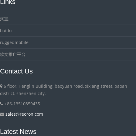
Links
淘宝
baidu
ruggedmobile
软文推广平台
Contact Us
6 floor, Henglin Building, baoyuan road, xixiang street, baoan
district, shenzhen city.
+86-13510859435
sales@reoron.com
Latest News