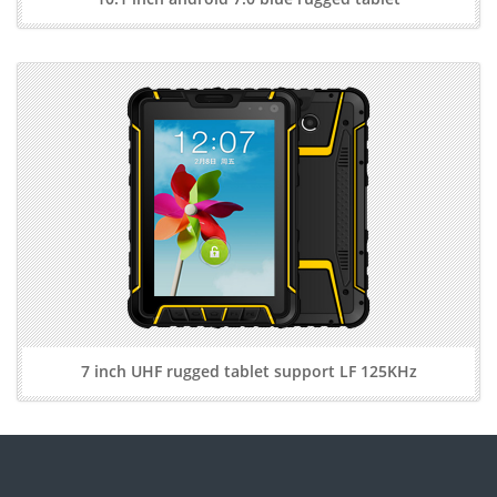
7 inch UHF rugged tablet support LF 125KHz