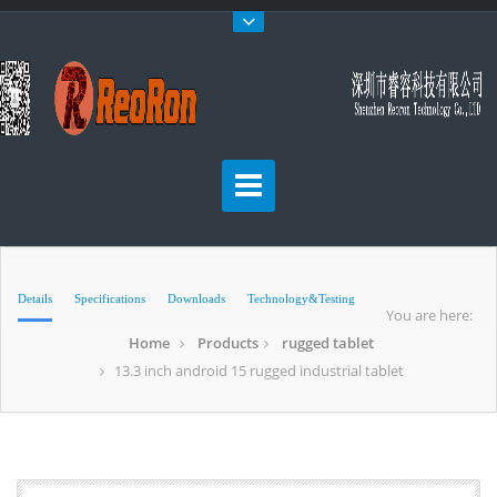
Details
Specifications
Downloads
Technology&Testing
You are here:
Home
Products
rugged tablet
13.3 inch android 15 rugged industrial tablet